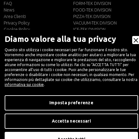
FAQ
FORM-TEK DIVISION
News
FOOD-TEK DIVISION
Area Clienti
PIZZA-TEK DIVISION
Privacy Policy
VACUUM-TEK DIVISION
Cookie Policy
ICE-TEK DIVISION
Whistleblowing
WASH-TEK DIVISION
Diamo valore alla tua privacy
CONTATTI
IT
Questo sito utilizza i cookie necessari per far funzionare il nostro sito.
Vorremmo anche impostare cookie analitici per aiutarci a migliorare la tua
Contattaci
esperienza di navigazione e migliorare le prestazioni del sito, raccogliendo
Newsletter
alcune informazioni su come lo utilizzi. Fai clic su "ACCETTA TUTTI" per
acconsentire all'uso di tutti i cookie. Puoi anche personalizzare le tue
preferenze o disabilitare i cookie non necessari, in qualsiasi momento. Per
informazioni più dettagliate sui cookie che utilizziamo, consultare la nostra
informativa sui cookie
.
Imposta preferenze
Accetta necessari
Digital Marketing