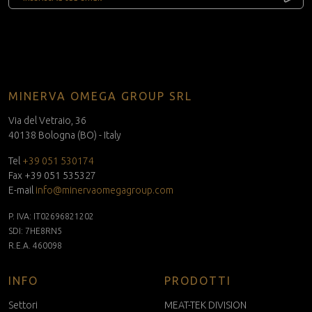
MINERVA OMEGA GROUP SRL
Via del Vetraio, 36
40138 Bologna (BO) - Italy
Tel
+39 051 530174
Fax +39 051 535327
E-mail
info@minervaomegagroup.com
P. IVA: IT02696821202
SDI: 7HE8RN5
R.E.A. 460098
INFO
PRODOTTI
Settori
MEAT-TEK DIVISION