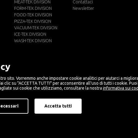
MEAT-TEK DIVISION
Contattaci
FORM-TEK DIVISION
Newsletter
FOOD-TEK DIVISION
PIZZA-TEK DIVISION
VACUUM-TEK DIVISION
ICE-TEK DIVISION
WASH-TEK DIVISION
acy
stro sito. Vorremmo anche impostare cookie analitici per aiutarci a miglior
Fai clic su "ACCETTA TUTTI" per acconsentire all'uso di tutti i cookie. Puo
gliate sui cookie che utilizziamo, consultare la nostra
informativa sui co
necessari
Accetta tutti