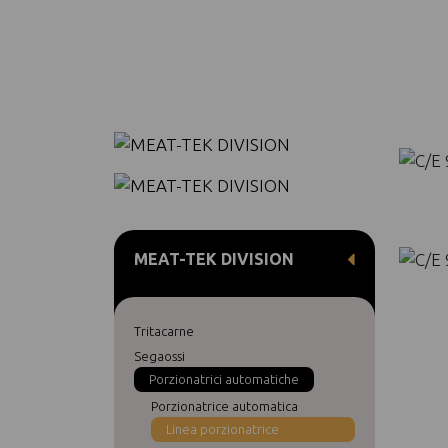
MEAT-TEK DIVISION
Tritacarne
Segaossi
Porzionatrici automatiche
Porzionatrice automatica
Linea porzionatrice