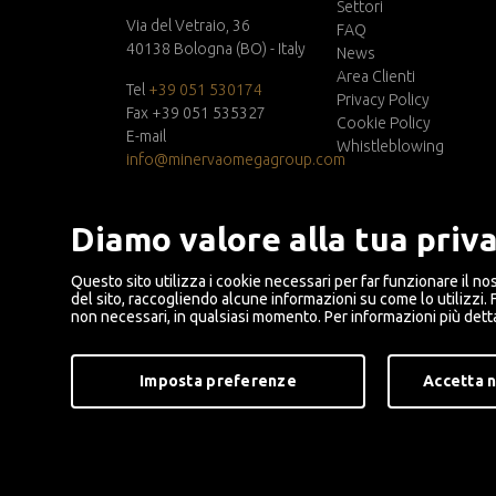
Settori
Via del Vetraio, 36
FAQ
40138 Bologna (BO) - Italy
News
Area Clienti
Tel
+39 051 530174
Privacy Policy
Fax +39 051 535327
Cookie Policy
E-mail
Whistleblowing
info@minervaomegagroup.com
P. IVA: IT02696821202
SDI: 7HE8RN5
Diamo valore alla tua priv
R.E.A. 460098
Questo sito utilizza i cookie necessari per far funzionare il no
del sito, raccogliendo alcune informazioni su come lo utilizzi. 
non necessari, in qualsiasi momento. Per informazioni più detta
Imposta preferenze
Accetta 