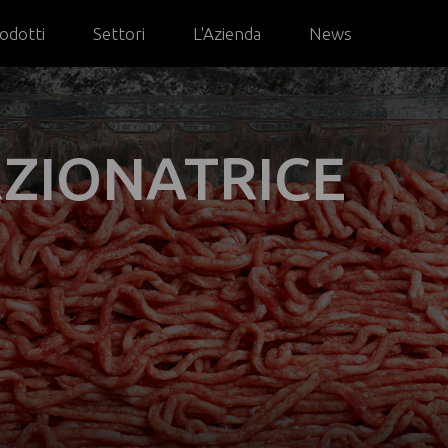
odotti
Settori
L'Azienda
News
E
RZIONATRICE