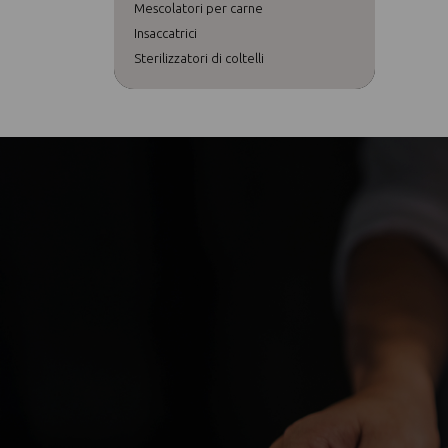
Mescolatori per carne
Insaccatrici
Sterilizzatori di coltelli